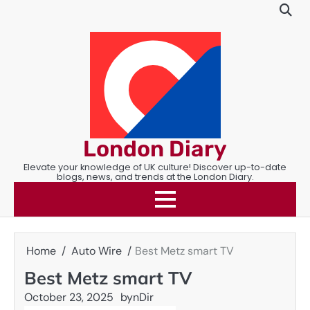
Skip
to
content
London Diary
Elevate your knowledge of UK culture! Discover up-to-date
blogs, news, and trends at the London Diary.
Home
Auto Wire
Best Metz smart TV
Best Metz smart TV
October 23, 2025
by
nDir