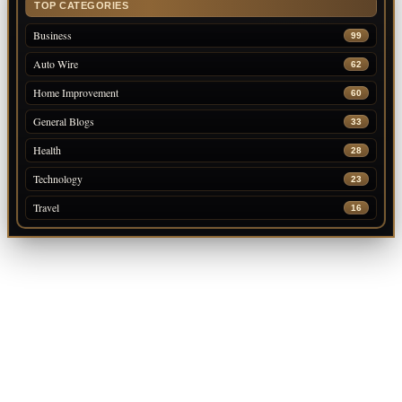
TOP CATEGORIES
Business
99
Auto Wire
62
Home Improvement
60
General Blogs
33
Health
28
Technology
23
Travel
16