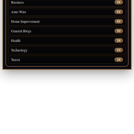
Business
99
Auto Wire
62
Home Improvement
60
General Blogs
33
Health
28
Technology
23
Travel
16